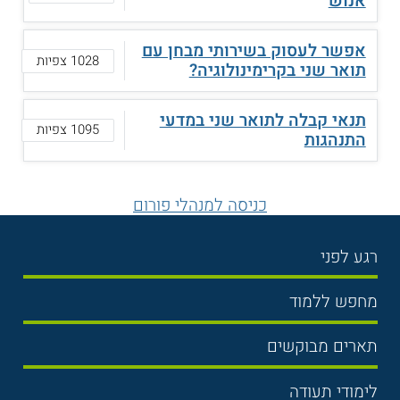
אנוש
אפשר לעסוק בשירותי מבחן עם
1028 צפיות
תואר שני בקרימינולוגיה?
תנאי קבלה לתואר שני במדעי
1095 צפיות
התנהגות
כניסה למנהלי פורום
רגע לפני
בחירת לימודים
מחפש ללמוד
תנאי קבלה
תואר ראשון
תארים מבוקשים
שכר לימוד
תואר שני
משפטים
אוניברסיטה
לימודי תעודה