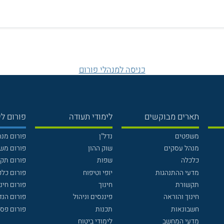
כניסה למנהלי פורום
תארים מבוקשים
לימודי תעודה
פורום לי
משפטים
נדל"ן
פורום מנ
מנהל עסקים
שוק ההון
פורום מש
כלכלה
שפות
פורום תק
מדעי ההתנהגות
יופי וטיפוח
פורום כלכ
תקשורת
חינוך
פורום חינו
חינוך והוראה
פיננסים וניהול
פורום הנ
חשבונאות
תכנות
פורום פסי
מדעי המחשב
לימודי ביטוח