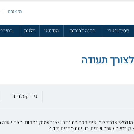
מי אנחנו
פ
פסיכומטרי
הכנה לבגרות
הנדסאי
מלגות
בחירת 
לצורך תעודה
גידי קסלברנר
י הנדסאי אדריכלות, איני חפץ בתעודה ו/או לעסוק בתחום. האם ישנ
 קורסי העשרה שונים, רשימת ספרים וכו׳..?