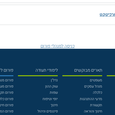
ארכיטקט
כניסה למנהלי פורום
תארים מבוקשים
לימודי תעודה
פורום לי
משפטים
נדל"ן
פורום מנ
מנהל עסקים
שוק ההון
פורום מש
כלכלה
שפות
פורום תק
מדעי ההתנהגות
יופי וטיפוח
פורום כלכ
תקשורת
חינוך
פורום חינו
חינוך והוראה
פיננסים וניהול
פורום הנ